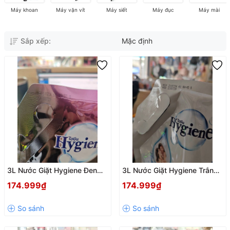
Máy khoan
Máy vặn vít
Máy siết
Máy đục
Máy mài
Sắp xếp:
Mặc định
3L Nước Giặt Hygiene Đen
3L Nước Giặt Hygiene Trắng
Hoa Mẫu Đơn
Dịu Êm
174.999₫
174.999₫