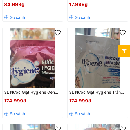
Dịu Êm
84.999₫
17.999₫
3L Nước Giặt Hygiene Đen
3L Nước Giặt Hygiene Trắng
Hương Hoa Mẫu Đơn
Dịu Êm
174.999₫
174.999₫