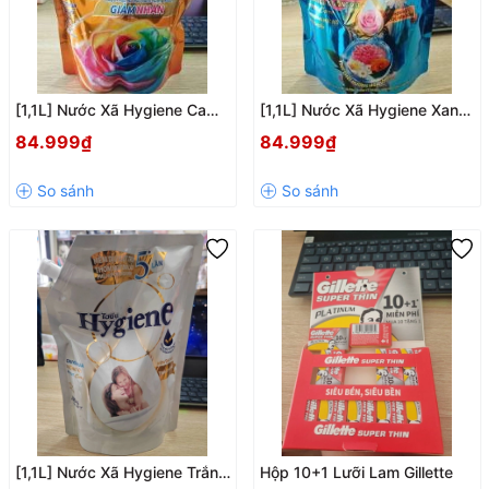
[1,1L] Nước Xã Hygiene Cam
[1,1L] Nước Xã Hygiene Xanh
Ánh Dương Hạnh Phúc
Ánh Dương Rực Rỡ
84.999₫
84.999₫
[1,1L] Nước Xã Hygiene Trắng
Hộp 10+1 Lưỡi Lam Gillette