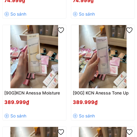
74.999₫
74.999₫
Nhạt
[90G]KCN Anessa Moisture
[90G] KCN Anessa Tone Up
389.999₫
389.999₫