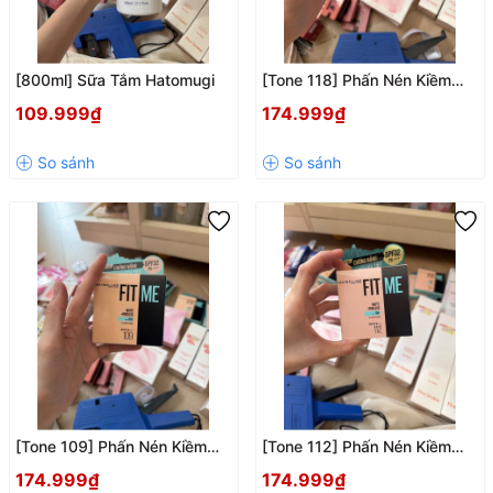
[800ml] Sữa Tắm Hatomugi
[Tone 118] Phấn Nén Kiềm
Dầu Maybeline
109.999₫
174.999₫
[Tone 109] Phấn Nén Kiềm
[Tone 112] Phấn Nén Kiềm
Dầu Maybeline
Dầu Maybeline
174.999₫
174.999₫