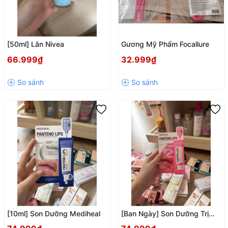
[50ml] Lăn Nivea
Gương Mỹ Phẩm Focallure
66.999₫
32.999₫
[10ml] Son Dưỡng Mediheal
[Ban Ngày] Son Dưỡng Trị
Thâm Môi MediHeal Hồng