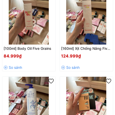
[100ml] Body Oil Five Grains
[160ml] Xịt Chống Nắng Five
Grains
84.999₫
124.999₫